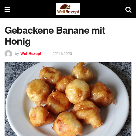
Gebackene Banane mit
Honig
by
WeltRezept
22/11/2020