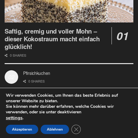
Saftig, cremig und voller Mohn –
dieser Kokostraum macht einfach
glücklich!
0 SHARES
Pfirsichkuchen
0 SHARES
Wir verwenden Cookies, um Ihnen das beste Erlebnis auf
unserer Website zu bieten.
Sie können mehr darüber erfahren, welche Cookies wir
verwenden, oder sie unter deaktivieren
Datenschutz
Google Analytics und Cookie Dateien
settings
.
© 2020
Welt Rezept
- design with ♥ by
Welt Rezept
.
Close GDPR Cookie Banner
Akzeptieren
Ablehnen