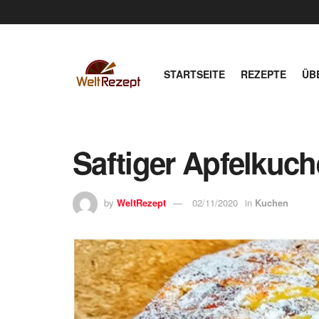
STARTSEITE
REZEPTE
ÜB
Saftiger Apfelkuc
by
WeltRezept
02/11/2020
in
Kuchen