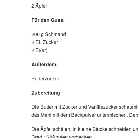
2 Äpfel
Für den Guss:
200 g Schmand
2 EL Zucker
2 Ei(er)
Außerdem:
Puderzucker
Zubereitung
Die Butter mit Zucker und Vanillezucker schaumi
das Mehl mit dem Backpulver untermischen. Den T
Die Äpfel schälen, in kleine Stücke schneiden u
Grad 15 Minuten vorbacken.