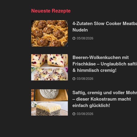
Neueste Rezepte
4-Zutaten Slow Cooker Meatba
Nudeln
05/08/2026
Beeren-Wolkenkuchen mit
Frischkäse – Unglaublich saft
& himmlisch cremig!
03/08/2026
Saftig, cremig und voller Moh
– dieser Kokostraum macht
einfach glücklich!
03/08/2026