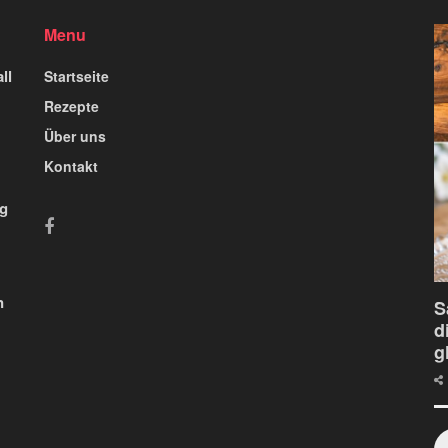
Menu
ll
Startseite
Rezepte
Über uns
Kontakt
ig
n
S
d
g