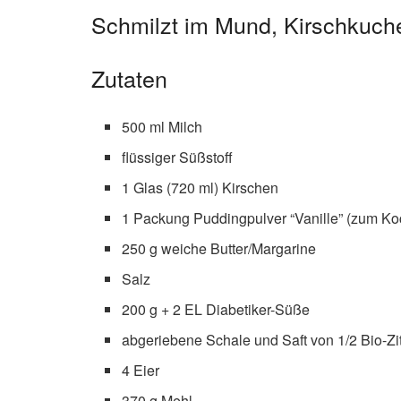
Schmilzt im Mund, Kirschkuche
Zutaten
500 ml Milch
flüssiger Süßstoff
1 Glas (720 ml) Kirschen
1 Packung Puddingpulver “Vanille” (zum Koch
250 g weiche Butter/Margarine
Salz
200 g + 2 EL Diabetiker-Süße
abgeriebene Schale und Saft von 1/2 Bio-Zi
4 Eier
370 g Mehl