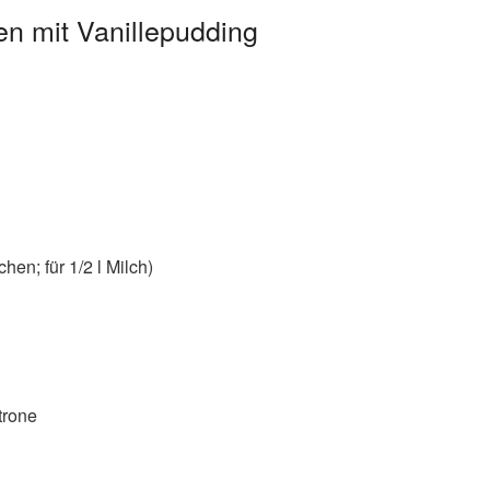
n mit Vanillepudding
en; für 1/2 l Milch)
trone