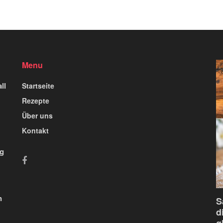
Menu
ll
Startseite
Rezepte
Über uns
Kontakt
ig
n
S
d
g