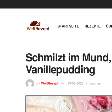
STARTSEITE
REZEPTE
ÜB
Schmilzt im Mund,
Vanillepudding
by
WeltRezept
15/06/2023
in
Kuchen