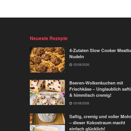
Neueste Rezepte
4-Zutaten Slow Cooker Meatba
Nudeln
05/08/2026
Beeren-Wolkenkuchen mit
Frischkäse – Unglaublich saft
& himmlisch cremig!
03/08/2026
Saftig, cremig und voller Moh
– dieser Kokostraum macht
einfach glücklich!