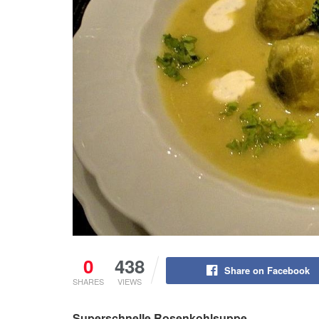
0
438
Share on Facebook
SHARES
VIEWS
Superschnelle Rosenkohlsuppe