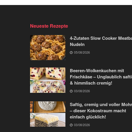
Neueste Rezepte
4-Zutaten Slow Cooker Meatba
Nudeln
05/08/2026
Beeren-Wolkenkuchen mit
Frischkäse – Unglaublich saft
& himmlisch cremig!
03/08/2026
Saftig, cremig und voller Moh
– dieser Kokostraum macht
einfach glücklich!
03/08/2026