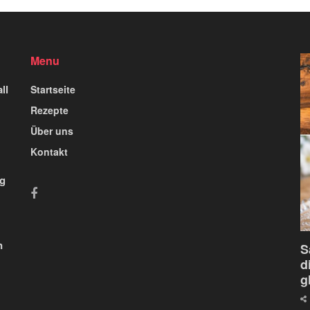
Menu
ll
Startseite
Rezepte
Über uns
Kontakt
ig
n
S
d
g