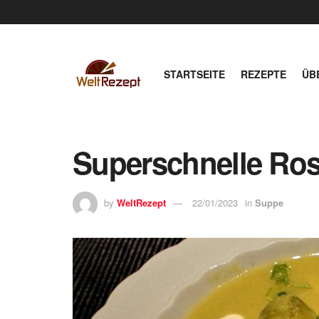
STARTSEITE
REZEPTE
ÜB
Superschnelle Ro
by
WeltRezept
22/01/2023
in
Suppe