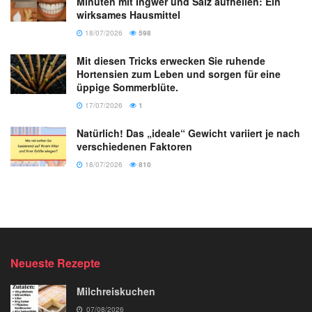
Minuten mit Ingwer und Salz aufhellen: Ein
wirksames Hausmittel
18/07/2026
598
Mit diesen Tricks erwecken Sie ruhende
Hortensien zum Leben und sorgen für eine
üppige Sommerblüte.
17/07/2026
1
Natürlich! Das „ideale“ Gewicht variiert je nach
verschiedenen Faktoren
18/07/2026
810
Neueste Rezepte
Milchreiskuchen
07/08/2026