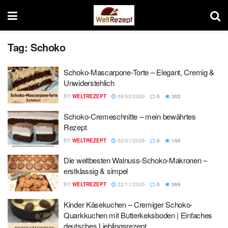
Tag:
Schoko
Schoko-Mascarpone-Torte – Elegant, Cremig &
Unwiderstehlich
BY
WELTREZEPT
08/02/2026
0
302
Schoko-Cremeschnitte – mein bewährtes
Rezept
BY
WELTREZEPT
02/01/2026
0
150
Die weltbesten Walnuss-Schoko-Makronen –
erstklassig & simpel
BY
WELTREZEPT
22/11/2025
0
369
Kinder Käsekuchen – Cremiger Schoko-
Quarkkuchen mit Butterkeksboden | Einfaches
deutsches Lieblingsrezept