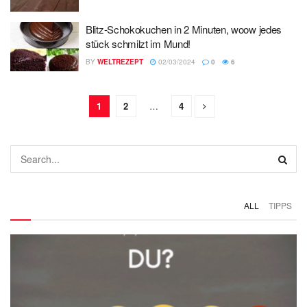
Blitz-Schokokuchen in 2 Minuten, woow jedes
stück schmilzt im Mund!
BY
WELTREZEPT
02/03/2024
0
6
1
2
…
4
ALL
TIPPS