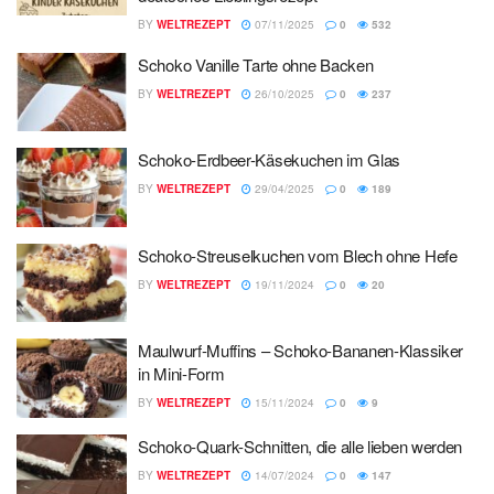
BY
WELTREZEPT
07/11/2025
0
532
Schoko Vanille Tarte ohne Backen
BY
WELTREZEPT
26/10/2025
0
237
Schoko-Erdbeer-Käsekuchen im Glas
BY
WELTREZEPT
29/04/2025
0
189
Schoko-Streuselkuchen vom Blech ohne Hefe
BY
WELTREZEPT
19/11/2024
0
20
Maulwurf-Muffins – Schoko-Bananen-Klassiker
in Mini-Form
BY
WELTREZEPT
15/11/2024
0
9
Schoko-Quark-Schnitten, die alle lieben werden
BY
WELTREZEPT
14/07/2024
0
147