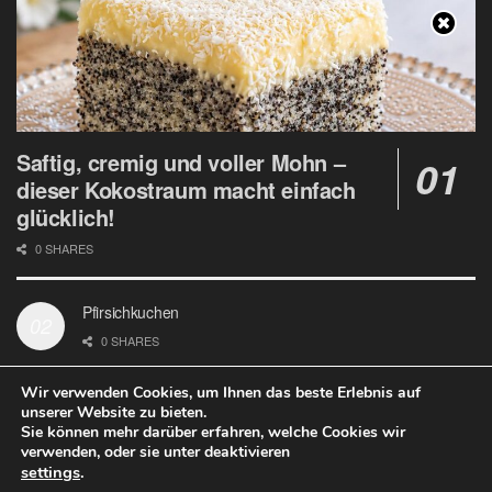
Saftig, cremig und voller Mohn –
dieser Kokostraum macht einfach
glücklich!
0 SHARES
Pfirsichkuchen
0 SHARES
Wir verwenden Cookies, um Ihnen das beste Erlebnis auf
unserer Website zu bieten.
Sie können mehr darüber erfahren, welche Cookies wir
verwenden, oder sie unter deaktivieren
Datenschutz
Google Analytics und Cookie Dateien
settings
.