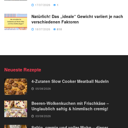
17/07/2026
1
Natürlich! Das „ideale“ Gewicht variiert je nach
verschiedenen Faktoren
18/07/2026
810
Neueste Rezepte
4-Zutaten Slow Cooker Meatball Nudeln
05/08/2026
Beeren-Wolkenkuchen mit Frischkäse –
Unglaublich saftig & himmlisch cremig!
03/08/2026
Saftig, cremig und voller Mohn – dieser