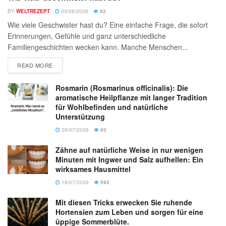
BY
WELTREZEPT
03/08/2026
62
Wie viele Geschwister hast du? Eine einfache Frage, die sofort
Erinnerungen, Gefühle und ganz unterschiedliche
Familiengeschichten wecken kann. Manche Menschen...
READ MORE
Rosmarin (Rosmarinus officinalis): Die
aromatische Heilpflanze mit langer Tradition
für Wohlbefinden und natürliche
Unterstützung
28/07/2026
93
Zähne auf natürliche Weise in nur wenigen
Minuten mit Ingwer und Salz aufhellen: Ein
wirksames Hausmittel
18/07/2026
592
Mit diesen Tricks erwecken Sie ruhende
Hortensien zum Leben und sorgen für eine
üppige Sommerblüte.