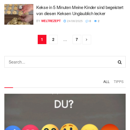
Kekse in 5 Minuten Meine Kinder sind begeistert
von diesen Keksen Unglaublich lecker
BY
WELTREZEPT
24/08/2025
0
2
1
2
…
7
ALL
TIPPS