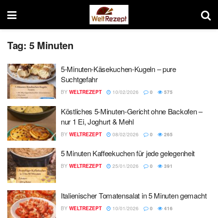
Tag:
5 Minuten
5-Minuten-Käsekuchen-Kugeln – pure
Suchtgefahr
BY
WELTREZEPT
10/02/2026
0
575
Köstliches 5-Minuten-Gericht ohne Backofen –
nur 1 Ei, Joghurt & Mehl
BY
WELTREZEPT
08/02/2026
0
265
5 Minuten Kaffeekuchen für jede gelegenheit
BY
WELTREZEPT
25/01/2026
0
391
Italienischer Tomatensalat in 5 Minuten gemacht
BY
WELTREZEPT
10/01/2026
0
416