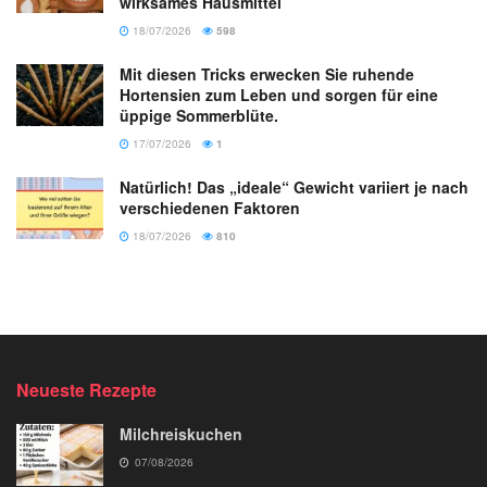
wirksames Hausmittel
18/07/2026
598
Mit diesen Tricks erwecken Sie ruhende
Hortensien zum Leben und sorgen für eine
üppige Sommerblüte.
17/07/2026
1
Natürlich! Das „ideale“ Gewicht variiert je nach
verschiedenen Faktoren
18/07/2026
810
Neueste Rezepte
Milchreiskuchen
07/08/2026