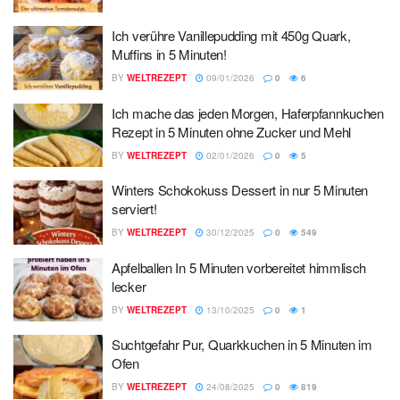
Ich verühre Vanillepudding mit 450g Quark,
Muffins in 5 Minuten!
BY
WELTREZEPT
09/01/2026
0
6
Ich mache das jeden Morgen, Haferpfannkuchen
Rezept in 5 Minuten ohne Zucker und Mehl
BY
WELTREZEPT
02/01/2026
0
5
Winters Schokokuss Dessert in nur 5 Minuten
serviert!
BY
WELTREZEPT
30/12/2025
0
549
Apfelballen In 5 Minuten vorbereitet himmlisch
lecker
BY
WELTREZEPT
13/10/2025
0
1
Suchtgefahr Pur, Quarkkuchen in 5 Minuten im
Ofen
BY
WELTREZEPT
24/08/2025
0
819