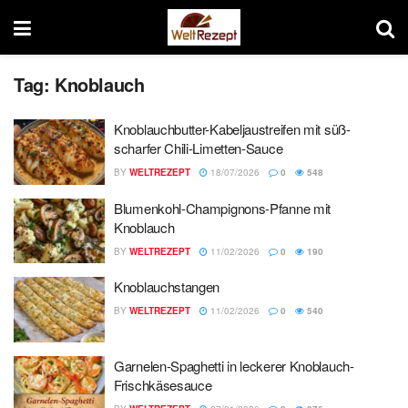
Tag:
Knoblauch
Knoblauchbutter-Kabeljaustreifen mit süß-
scharfer Chili-Limetten-Sauce
BY
WELTREZEPT
18/07/2026
0
548
Blumenkohl-Champignons-Pfanne mit
Knoblauch
BY
WELTREZEPT
11/02/2026
0
190
Knoblauchstangen
BY
WELTREZEPT
11/02/2026
0
540
Garnelen-Spaghetti in leckerer Knoblauch-
Frischkäsesauce