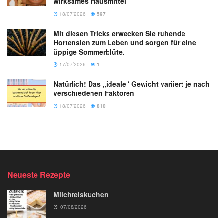
wirksames Hausmittel
18/07/2026
597
Mit diesen Tricks erwecken Sie ruhende
Hortensien zum Leben und sorgen für eine
üppige Sommerblüte.
17/07/2026
1
Natürlich! Das „ideale“ Gewicht variiert je nach
verschiedenen Faktoren
18/07/2026
810
Neueste Rezepte
Milchreiskuchen
07/08/2026