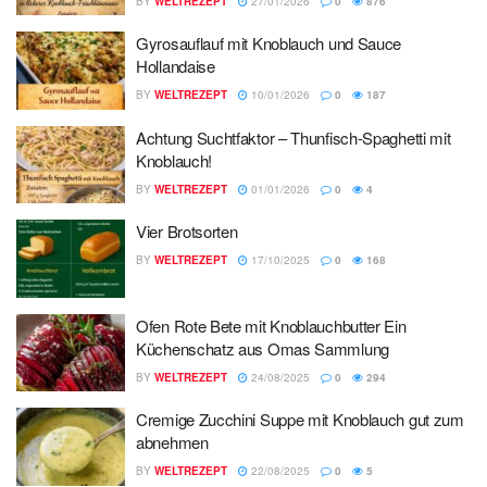
BY
WELTREZEPT
27/01/2026
0
876
Gyrosauflauf mit Knoblauch und Sauce
Hollandaise
BY
WELTREZEPT
10/01/2026
0
187
Achtung Suchtfaktor – Thunfisch-Spaghetti mit
Knoblauch!
BY
WELTREZEPT
01/01/2026
0
4
Vier Brotsorten
BY
WELTREZEPT
17/10/2025
0
168
Ofen Rote Bete mit Knoblauchbutter Ein
Küchenschatz aus Omas Sammlung
BY
WELTREZEPT
24/08/2025
0
294
Cremige Zucchini Suppe mit Knoblauch gut zum
abnehmen
BY
WELTREZEPT
22/08/2025
0
5