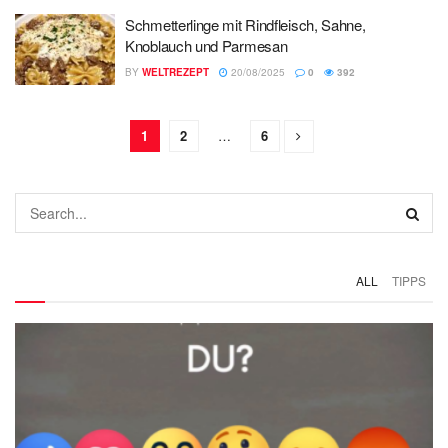
Schmetterlinge mit Rindfleisch, Sahne,
Knoblauch und Parmesan
BY
WELTREZEPT
20/08/2025
0
392
1
2
…
6
ALL
TIPPS